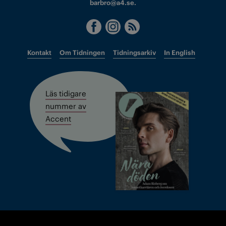
barbro@a4.se.
Kontakt
Om Tidningen
Tidningsarkiv
In English
Läs tidigare
nummer av
Accent