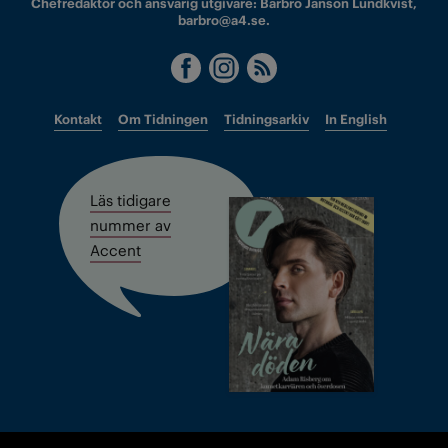
Chefredaktör och ansvarig utgivare: Barbro Janson Lundkvist,
barbro@a4.se.
Kontakt
Om Tidningen
Tidningsarkiv
In English
Läs tidigare
nummer av
Accent