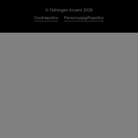
© Tidningen Accent 2026
Cookiepolicy
Personuppgiftspolicy