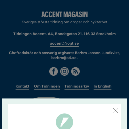
Sveriges största tidning om droger och nykterhet
Tidningen Accent, A4, Bondegatan 21, 116 33 Stockholm
accent@iogt.se
Chefredaktör och ansvarig utgivare: Barbro Janson Lundkvist,
barbro@a4.se.
Kontakt
Om Tidningen
Tidningsarkiv
In English
Läs tidigare
nummer av
Accent