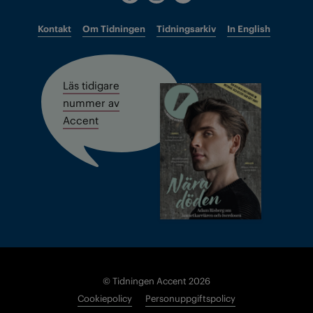
Kontakt
Om Tidningen
Tidningsarkiv
In English
Läs tidigare
nummer av
Accent
© Tidningen Accent 2026
Cookiepolicy
Personuppgiftspolicy