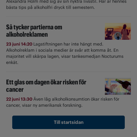
Alexandra Holm med sig av sin nyktra livsstil. Här är hennes
bästa tips på alkoholfri dryck till semestern.
Så tycker partierna om
alkoholreklamen
23 juni 14:20
Lagstiftningen har inte hängt med.
Alkoholreklam i sociala medier är svår att komma åt. En
majoritet vill skärpa lagen, visar tankesmedjan Nocturums
enkät.
Ett glas om dagen ökar risken för
cancer
22 juni 13:30
Även låg alkoholkonsumtion ökar risken för
cancer, visar ny amerikansk forskning.
Till startsidan