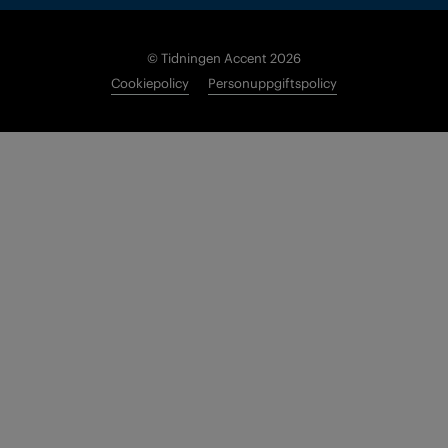
© Tidningen Accent 2026
Cookiepolicy
Personuppgiftspolicy