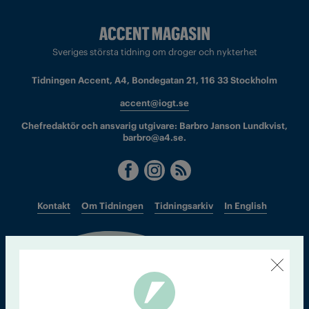
Sveriges största tidning om droger och nykterhet
Tidningen Accent, A4, Bondegatan 21, 116 33 Stockholm
accent@iogt.se
Chefredaktör och ansvarig utgivare: Barbro Janson Lundkvist,
barbro@a4.se.
Kontakt
Om Tidningen
Tidningsarkiv
In English
Läs tidigare
nummer av
Accent