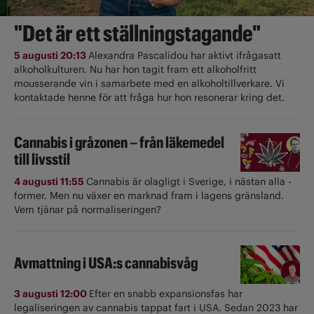
"Det är ett ställningstagande"
5 augusti 20:13
Alexandra Pascalidou har aktivt ifrågasatt
alkoholkulturen. Nu har hon tagit fram ett alkoholfritt
mousserande vin i samarbete med en alkoholtillverkare. Vi
kontaktade henne för att fråga hur hon resonerar kring det.
Cannabis i gråzonen – från läkemedel
till livsstil
4 augusti 11:55
Cannabis är olagligt i ­Sverige, i nästan alla ­
former. Men nu växer en marknad fram i lagens gränsland.
Vem tjänar på normaliseringen?
Avmattning i USA:s cannabisvåg
3 augusti 12:00
Efter en snabb expansionsfas har
legaliseringen av cannabis tappat fart i USA. Sedan 2023 har