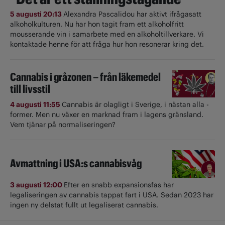
5 augusti 20:13
Alexandra Pascalidou har aktivt ifrågasatt
alkoholkulturen. Nu har hon tagit fram ett alkoholfritt
mousserande vin i samarbete med en alkoholtillverkare. Vi
kontaktade henne för att fråga hur hon resonerar kring det.
Cannabis i gråzonen – från läkemedel
till livsstil
4 augusti 11:55
Cannabis är olagligt i ­Sverige, i nästan alla ­
former. Men nu växer en marknad fram i lagens gränsland.
Vem tjänar på normaliseringen?
Avmattning i USA:s cannabisvåg
3 augusti 12:00
Efter en snabb expansionsfas har
legaliseringen av cannabis tappat fart i USA. Sedan 2023 har
ingen ny delstat fullt ut ­legaliserat cannabis.