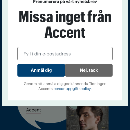
Prenumerera på vårt nyhetsbrev
Sveriges största tidning om droger och nykterhet
Missa inget från
Tidningen Accent, A4, Bondegatan 21, 116 33 Stockholm
Accent
accent@iogt.se
Chefredaktör och ansvarig utgivare: Barbro Janson Lundkvist,
barbro@a4.se.
Nej, tack
Kontakt
Om Tidningen
Tidningsarkiv
In English
Genom att anmäla dig godkänner du Tidningen
Accents
personuppgiftspolicy.
Läs tidigare
nummer av
Accent