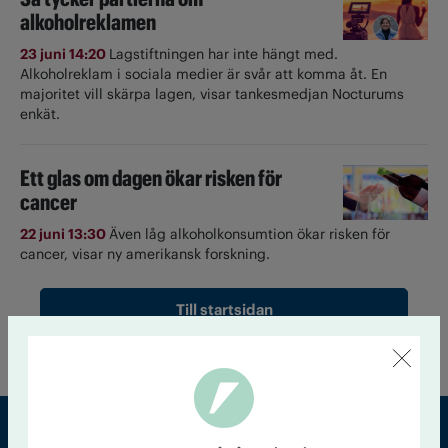
alkoholreklamen
23 juni 14:20
Lagstiftningen har inte hängt med.
Alkoholreklam i sociala medier är svår att komma åt. En
majoritet vill skärpa lagen, visar tankesmedjan Nocturums
enkät.
Ett glas om dagen ökar risken för
cancer
22 juni 13:30
Även låg alkoholkonsumtion ökar risken för
cancer, visar ny amerikansk forskning.
Till startsidan