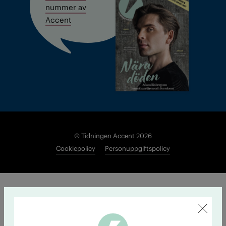
nummer av
Accent
© Tidningen Accent 2026
Cookiepolicy
Personuppgiftspolicy