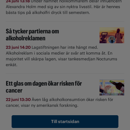
24 juni 13:18
Under namnet nollkommafem delar influencern
Alexandra Holm med sig av sin nyktra livsstil. Här är hennes
bästa tips på alkoholfri dryck till semestern.
Så tycker partierna om
alkoholreklamen
23 juni 14:20
Lagstiftningen har inte hängt med.
Alkoholreklam i sociala medier är svår att komma åt. En
majoritet vill skärpa lagen, visar tankesmedjan Nocturums
enkät.
Ett glas om dagen ökar risken för
cancer
22 juni 13:30
Även låg alkoholkonsumtion ökar risken för
cancer, visar ny amerikansk forskning.
Till startsidan