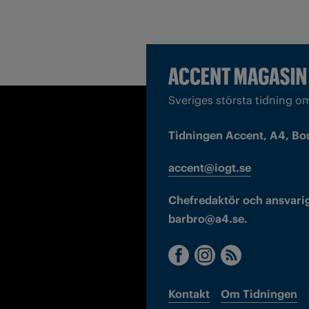
Sveriges största tidning o
Tidningen Accent, A4, Bo
accent@iogt.se
Chefredaktör och ansvarig
barbro@a4.se.
Kontakt
Om Tidningen