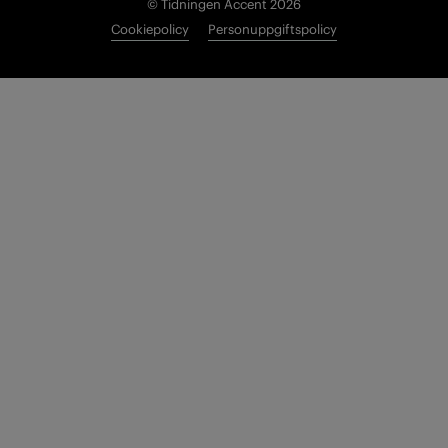
© Tidningen Accent 2026
Cookiepolicy
Personuppgiftspolicy