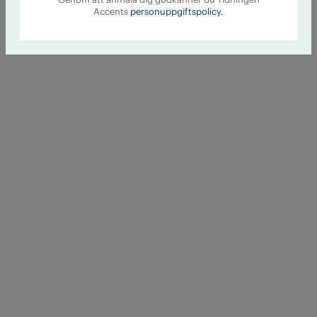
Accents
personuppgiftspolicy.