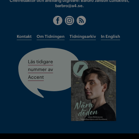
Chefredaktör och ansvarig utgivare: Barbro Janson Lundkvist,
barbro@a4.se.
Kontakt
Om Tidningen
Tidningsarkiv
In English
Läs tidigare
nummer av
Accent