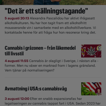
"Det är ett ställningstagande"
5 augusti 20:13
Alexandra Pascalidou har aktivt ifrågasatt
alkoholkulturen. Nu har hon tagit fram ett alkoholfritt
mousserande vin i samarbete med en alkoholtillverkare. Vi
kontaktade henne för att fråga hur hon resonerar kring det.
Cannabis i gråzonen – från läkemedel
till livsstil
4 augusti 11:55
Cannabis är olagligt i ­Sverige, i nästan alla ­
former. Men nu växer en marknad fram i lagens gränsland.
Vem tjänar på normaliseringen?
Avmattning i USA:s cannabisvåg
3 augusti 12:00
Efter en snabb expansionsfas har
legaliseringen av cannabis tappat fart i USA. Sedan 2023 har