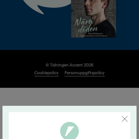
© Tidningen Accent 2026
Cookiepolicy
Personuppgiftspolicy