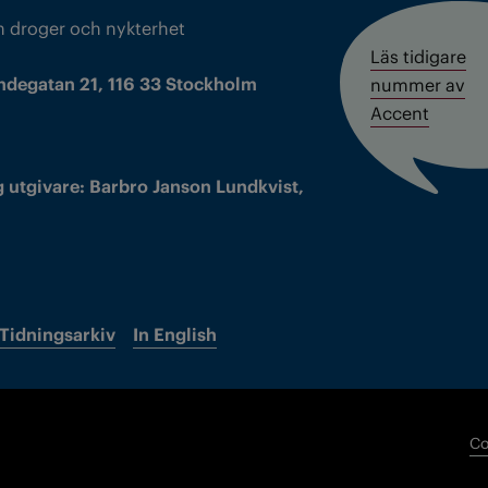
m droger och nykterhet
Läs tidigare
ndegatan 21, 116 33 Stockholm
nummer av
Accent
 utgivare: Barbro Janson Lundkvist,
Tidningsarkiv
In English
Co