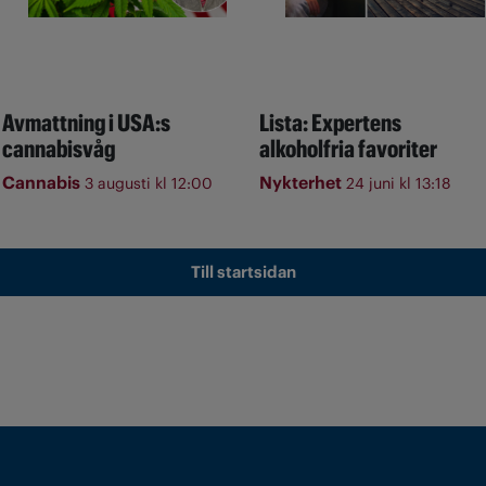
Avmattning i USA:s
Lista: Expertens
cannabisvåg
alkoholfria favoriter
Cannabis
Nykterhet
3 augusti kl 12:00
24 juni kl 13:18
Till startsidan