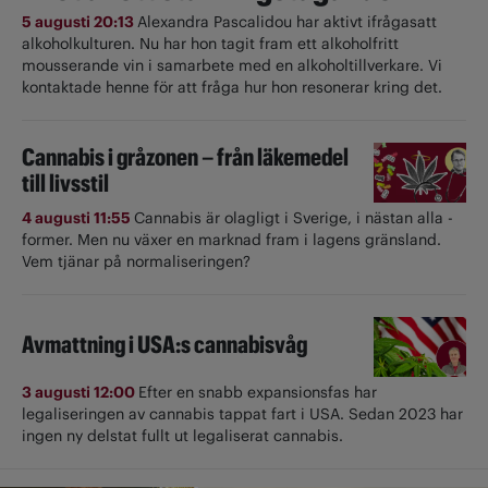
5 augusti 20:13
Alexandra Pascalidou har aktivt ifrågasatt
alkoholkulturen. Nu har hon tagit fram ett alkoholfritt
mousserande vin i samarbete med en alkoholtillverkare. Vi
kontaktade henne för att fråga hur hon resonerar kring det.
Cannabis i gråzonen – från läkemedel
till livsstil
4 augusti 11:55
Cannabis är olagligt i ­Sverige, i nästan alla ­
former. Men nu växer en marknad fram i lagens gränsland.
Vem tjänar på normaliseringen?
Avmattning i USA:s cannabisvåg
3 augusti 12:00
Efter en snabb expansionsfas har
legaliseringen av cannabis tappat fart i USA. Sedan 2023 har
ingen ny delstat fullt ut ­legaliserat cannabis.