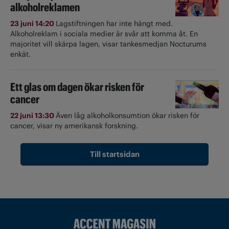
alkoholreklamen
23 juni 14:20
Lagstiftningen har inte hängt med.
Alkoholreklam i sociala medier är svår att komma åt. En
majoritet vill skärpa lagen, visar tankesmedjan Nocturums
enkät.
Ett glas om dagen ökar risken för
cancer
22 juni 13:30
Även låg alkoholkonsumtion ökar risken för
cancer, visar ny amerikansk forskning.
Till startsidan