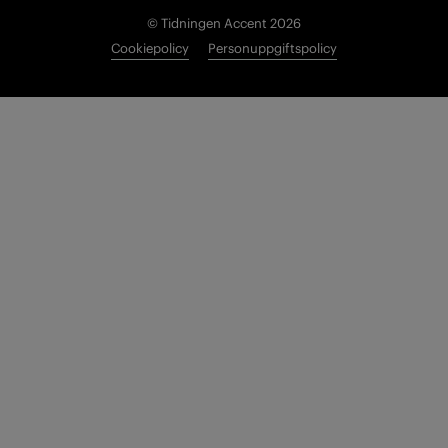
© Tidningen Accent 2026
Cookiepolicy
Personuppgiftspolicy