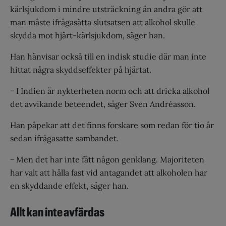
kärlsjukdom i mindre utsträckning än andra gör att
man måste ifrågasätta slutsatsen att alkohol skulle
skydda mot hjärt-kärlsjukdom, säger han.
Han hänvisar också till en indisk studie där man inte
hittat några skyddseffekter på hjärtat.
− I Indien är nykterheten norm och att dricka alkohol
det avvikande beteendet, säger Sven Andréasson.
Han påpekar att det finns forskare som redan för tio år
sedan ifrågasatte sambandet.
− Men det har inte fått någon genklang. Majoriteten
har valt att hålla fast vid antagandet att alkoholen har
en skyddande effekt, säger han.
Allt kan inte avfärdas