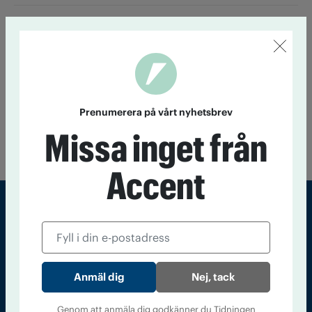
Ett glas om dagen ökar risken för
cancer
22 juni 13:30
Även låg alkoholkonsumtion ökar risken för
cancer, visar ny amerikansk forskning.
Prenumerera på vårt nyhetsbrev
Till startsidan
Missa inget från
Accent
Sveriges största tidning om droger och nykterhet
Tidningen Accent, A4, Bondegatan 21, 116 33 Stockholm
Nej, tack
accent@iogt.se
Chefredaktör och ansvarig utgivare: Barbro Janson Lundkvist,
Genom att anmäla dig godkänner du Tidningen