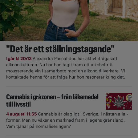
"Det är ett ställningstagande"
Igår kl 20:13
Alexandra Pascalidou har aktivt ifrågasatt
alkoholkulturen. Nu har hon tagit fram ett alkoholfritt
mousserande vin i samarbete med en alkoholtillverkare. Vi
kontaktade henne för att fråga hur hon resonerar kring det.
Cannabis i gråzonen – från läkemedel
till livsstil
4 augusti 11:55
Cannabis är olagligt i ­Sverige, i nästan alla ­
former. Men nu växer en marknad fram i lagens gränsland.
Vem tjänar på normaliseringen?