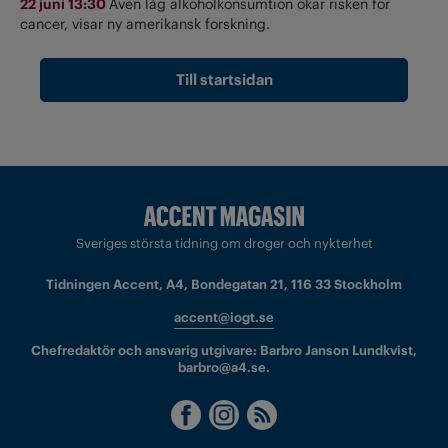
22 juni 13:30
Även låg alkoholkonsumtion ökar risken för
cancer, visar ny amerikansk forskning.
Till startsidan
Sveriges största tidning om droger och nykterhet
Tidningen Accent, A4, Bondegatan 21, 116 33 Stockholm
accent@iogt.se
Chefredaktör och ansvarig utgivare: Barbro Janson Lundkvist,
barbro@a4.se.