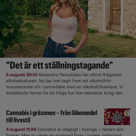
"Det är ett ställningstagande"
5 augusti 20:13
Alexandra Pascalidou har aktivt ifrågasatt
alkoholkulturen. Nu har hon tagit fram ett alkoholfritt
mousserande vin i samarbete med en alkoholtillverkare. Vi
kontaktade henne för att fråga hur hon resonerar kring det.
Cannabis i gråzonen – från läkemedel
till livsstil
4 augusti 11:55
Cannabis är olagligt i ­Sverige, i nästan alla ­
former. Men nu växer en marknad fram i lagens gränsland.