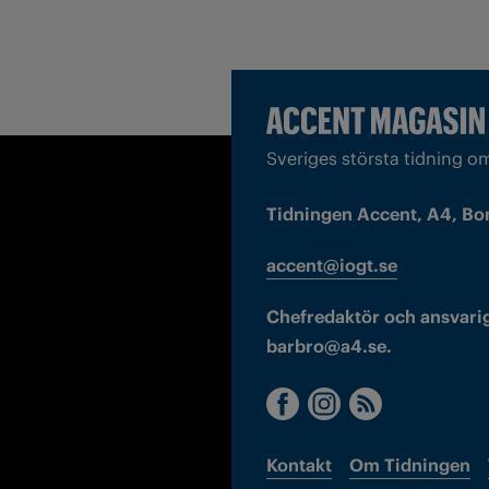
Sveriges största tidning o
Tidningen Accent, A4, Bo
accent@iogt.se
Chefredaktör och ansvarig
barbro@a4.se.
Kontakt
Om Tidningen