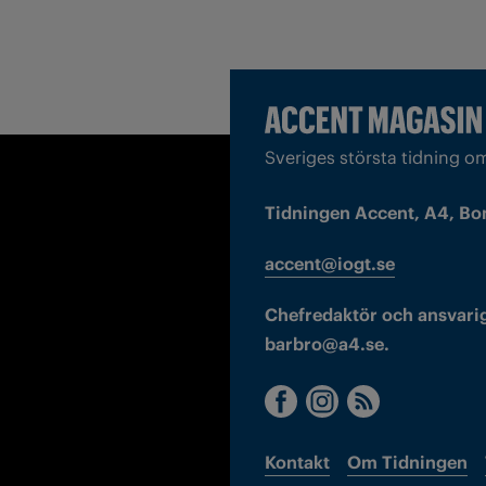
Sveriges största tidning o
Tidningen Accent, A4, Bo
accent@iogt.se
Chefredaktör och ansvarig
barbro@a4.se.
Kontakt
Om Tidningen