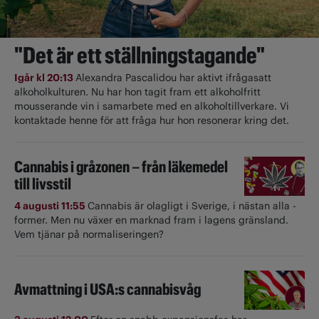
"Det är ett ställningstagande"
Igår kl 20:13
Alexandra Pascalidou har aktivt ifrågasatt
alkoholkulturen. Nu har hon tagit fram ett alkoholfritt
mousserande vin i samarbete med en alkoholtillverkare. Vi
kontaktade henne för att fråga hur hon resonerar kring det.
Cannabis i gråzonen – från läkemedel
till livsstil
4 augusti 11:55
Cannabis är olagligt i ­Sverige, i nästan alla ­
former. Men nu växer en marknad fram i lagens gränsland.
Vem tjänar på normaliseringen?
Avmattning i USA:s cannabisvåg