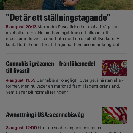
"Det är ett ställningstagande"
5 augusti 20:13
Alexandra Pascalidou har aktivt ifrågasatt
alkoholkulturen. Nu har hon tagit fram ett alkoholfritt
mousserande vin i samarbete med en alkoholtillverkare. Vi
kontaktade henne för att fråga hur hon resonerar kring det.
Cannabis i gråzonen – från läkemedel
till livsstil
4 augusti 11:55
Cannabis är olagligt i ­Sverige, i nästan alla ­
former. Men nu växer en marknad fram i lagens gränsland.
Vem tjänar på normaliseringen?
Avmattning i USA:s cannabisvåg
3 augusti 12:00
Efter en snabb expansionsfas har