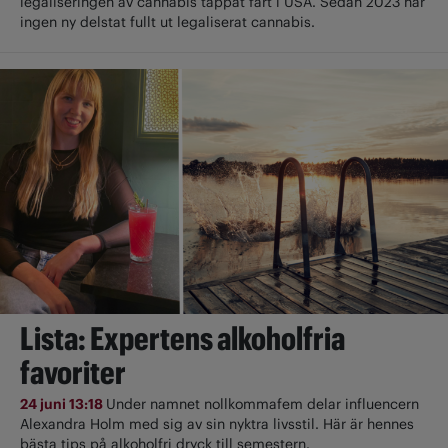
legaliseringen av cannabis tappat fart i USA. Sedan 2023 har
ingen ny delstat fullt ut ­legaliserat cannabis.
Lista: Expertens alkoholfria
favoriter
24 juni 13:18
Under namnet nollkommafem delar influencern
Alexandra Holm med sig av sin nyktra livsstil. Här är hennes
bästa tips på alkoholfri dryck till semestern.