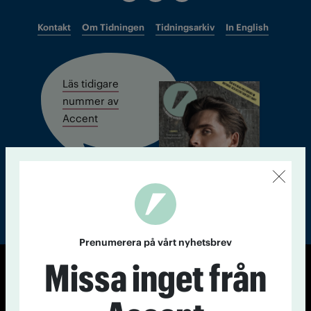
Kontakt
Om Tidningen
Tidningsarkiv
In English
Läs tidigare
nummer av
Accent
Prenumerera på vårt nyhetsbrev
Missa inget från
© Tidningen Accent 2026
Cookiepolicy
Personuppgiftspolicy