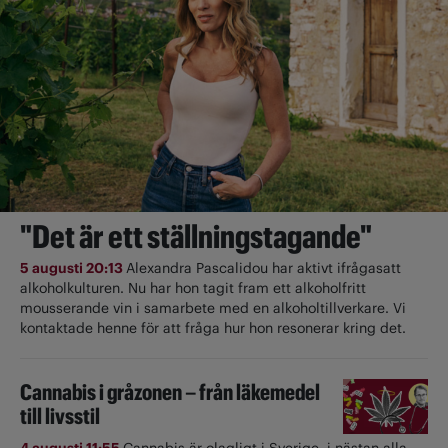
"Det är ett ställningstagande"
5 augusti 20:13
Alexandra Pascalidou har aktivt ifrågasatt
alkoholkulturen. Nu har hon tagit fram ett alkoholfritt
mousserande vin i samarbete med en alkoholtillverkare. Vi
kontaktade henne för att fråga hur hon resonerar kring det.
Cannabis i gråzonen – från läkemedel
till livsstil
4 augusti 11:55
Cannabis är olagligt i ­Sverige, i nästan alla ­