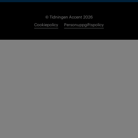
© Tidningen Accent 2026
Cookiepolicy
Personuppgiftspolicy