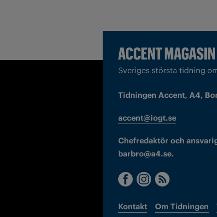
Sveriges största tidning o
Tidningen Accent, A4, Bo
accent@iogt.se
Chefredaktör och ansvarig
barbro@a4.se.
Kontakt
Om Tidningen