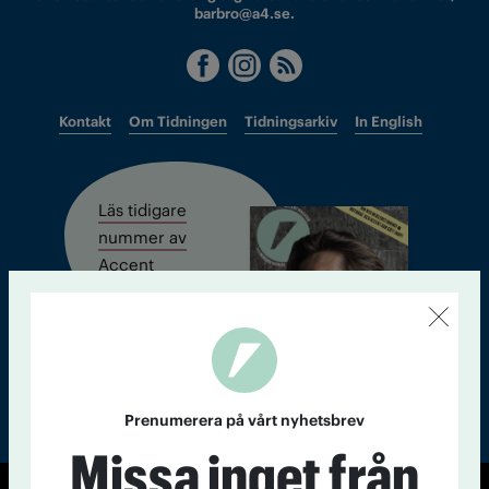
barbro@a4.se.
Kontakt
Om Tidningen
Tidningsarkiv
In English
Läs tidigare
nummer av
Accent
Prenumerera på vårt nyhetsbrev
Missa inget från