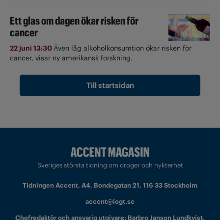
Ett glas om dagen ökar risken för
cancer
22 juni 13:30
Även låg alkoholkonsumtion ökar risken för
cancer, visar ny amerikansk forskning.
Till startsidan
Sveriges största tidning om droger och nykterhet
Tidningen Accent, A4, Bondegatan 21, 116 33 Stockholm
accent@iogt.se
Chefredaktör och ansvarig utgivare: Barbro Janson Lundkvist,