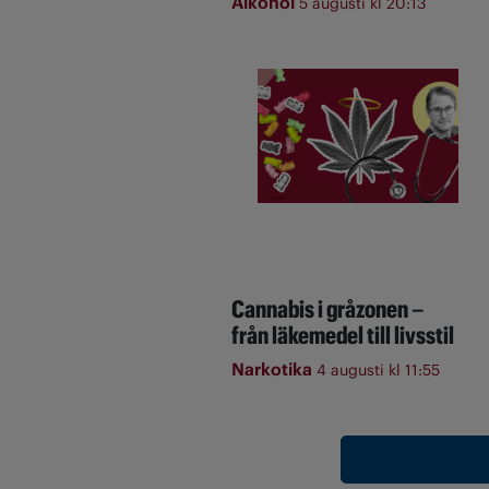
Alkohol
5 augusti kl 20:13
Cannabis i gråzonen –
från läkemedel till livsstil
Narkotika
4 augusti kl 11:55