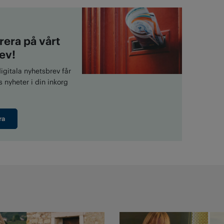
era på vårt
ev!
gitala nyhetsbrev får
 nyheter i din inkorg
ra