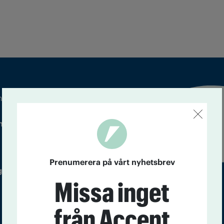
m droger och nykterhet
Läs tidigare
ndegatan 21, 116 33 Stockholm
nummer av
Accent
Prenumerera på vårt nyhetsbrev
 utgivare: Barbro Janson Lundkvist,
Missa inget
från Accent