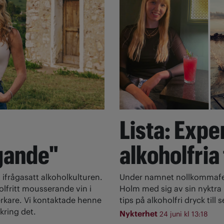
Lista: Expe
gande"
alkoholfria
 ifrågasatt alkoholkulturen.
Under namnet nollkommafem
olfritt mousserande vin i
Holm med sig av sin nyktra l
rkare. Vi kontaktade henne
tips på alkoholfri dryck till
kring det.
Nykterhet
24 juni kl 13:18