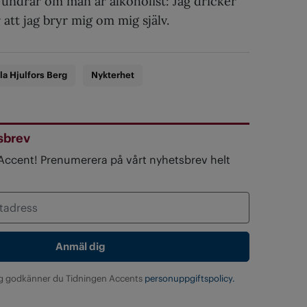
om undrar om man är alkoholist: Jag dricker
 att jag bryr mig om mig själv.
la Hjulfors Berg
Nykterhet
sbrev
 Accent! Prenumerera på vårt nyhetsbrev helt
g godkänner du Tidningen Accents
personuppgiftspolicy.