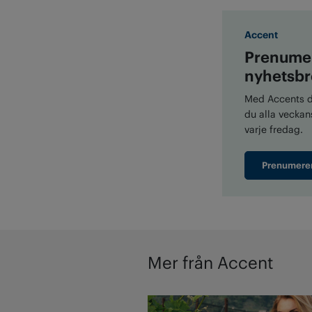
Accent
Prenumer
nyhetsbr
Med Accents di
du alla veckans
varje fredag.
Prenumere
Mer från Accent