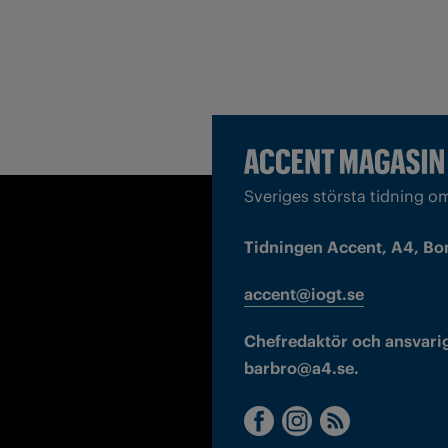
Sveriges största tidning o
Tidningen Accent, A4, Bo
accent@iogt.se
Chefredaktör och ansvarig
barbro@a4.se.