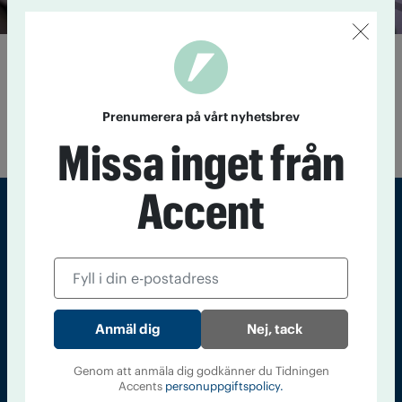
FN-organ varnar för kokainboom
och syntetiska droger
2 juli 2025
UNODC ser flera utmaningar i den senaste
Prenumerera på vårt nyhetsbrev
upplagan av World Drug Report.
Missa inget från
Accent
Sveriges största tidning om droger och nykterhet
Tidningen Accent, A4, Bondegatan 21, 116 33 Stockholm
accent@iogt.se
Nej, tack
Chefredaktör och ansvarig utgivare: Barbro Janson Lundkvist,
barbro@a4.se.
Genom att anmäla dig godkänner du Tidningen
Accents
personuppgiftspolicy.