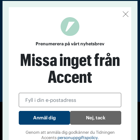
Kontakt
Om Tidningen
Tidningsarkiv
In English
Läs tidigare
nummer av
Prenumerera på vårt nyhetsbrev
Accent
Missa inget från
Accent
© Tidningen Accent 2026
Nej, tack
Cookiepolicy
Personuppgiftspolicy
Genom att anmäla dig godkänner du Tidningen
Accents
personuppgiftspolicy.