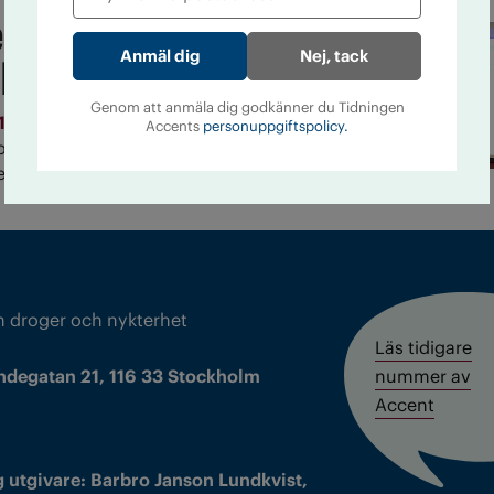
eminarium om
Nej, tack
kap
Genom att anmäla dig godkänner du Tidningen
1
Den 18 november arrangerade IOGT-NTO ett
Accents
personuppgiftspolicy.
rganisationsforskaren Torbjörn Einarsson om
lla organisationer.
m droger och nykterhet
Läs tidigare
ndegatan 21, 116 33 Stockholm
nummer av
Accent
 utgivare: Barbro Janson Lundkvist,