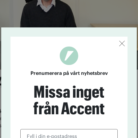
Prenumerera på vårt nyhetsbrev
 40 år med sången
Missa inget
gör dig passiv
från Accent
klassiska rörelsesången ”Droger gör dig passiv” fyller
en Ulf Persson berättar hur sången föddes – och visar
serna.