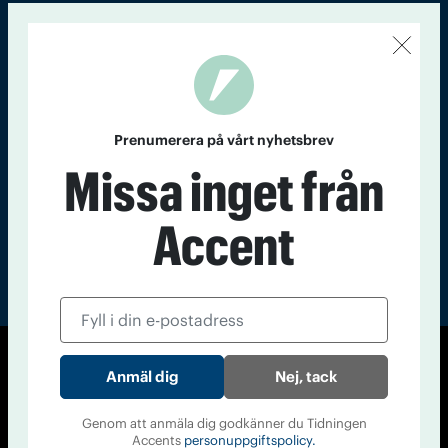
Kontakt
Om Tidningen
Tidningsarkiv
In English
Läs tidigare
nummer av
Prenumerera på vårt nyhetsbrev
Accent
Missa inget från
Accent
© Tidningen Accent 2026
Nej, tack
Cookiepolicy
Personuppgiftspolicy
Genom att anmäla dig godkänner du Tidningen
Accents
personuppgiftspolicy.