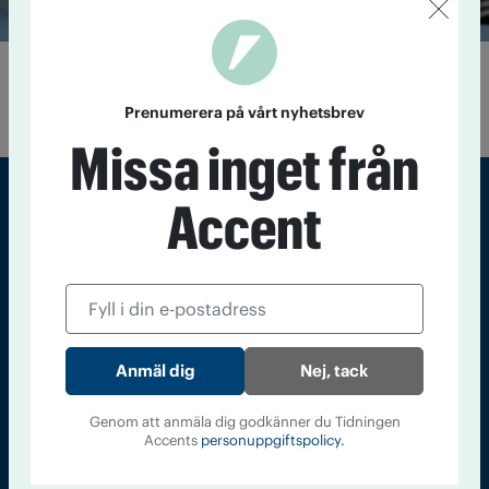
De ska styra UNF
4 juli 2021
UNF:s kongress har valt ny förbundsstyrelse.
Prenumerera på vårt nyhetsbrev
Missa inget från
Accent
Sveriges största tidning om droger och nykterhet
Tidningen Accent, A4, Bondegatan 21, 116 33 Stockholm
accent@iogt.se
Chefredaktör och ansvarig utgivare: Barbro Janson Lundkvist,
Nej, tack
barbro@a4.se.
Genom att anmäla dig godkänner du Tidningen
Accents
personuppgiftspolicy.
Kontakt
Om Tidningen
Tidningsarkiv
In English