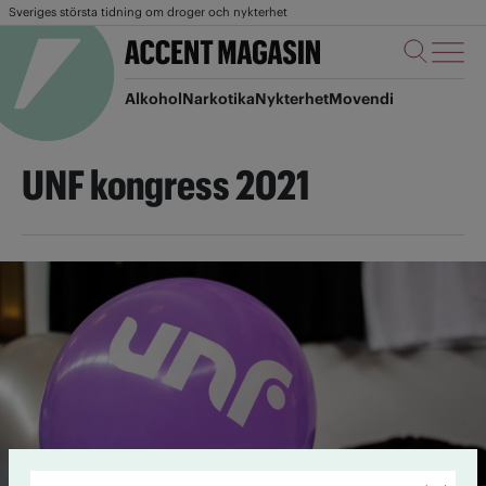
Sveriges största tidning om droger och nykterhet
Alkohol
Narkotika
Nykterhet
Movendi
UNF kongress 2021