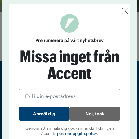
Fler vill bli rika på psykedelisk
medicin
6 maj 2021
Debatten om vem som ska få ta patent och tjäna
Prenumerera på vårt nyhetsbrev
pengar på psykedeliska mediciner hårdnar.
Missa inget från
Accent
Sveriges största tidning om droger och nykterhet
Tidningen Accent, A4, Bondegatan 21, 116 33 Stockholm
accent@iogt.se
Nej, tack
Chefredaktör och ansvarig utgivare: Barbro Janson Lundkvist,
barbro@a4.se.
Genom att anmäla dig godkänner du Tidningen
Accents
personuppgiftspolicy.