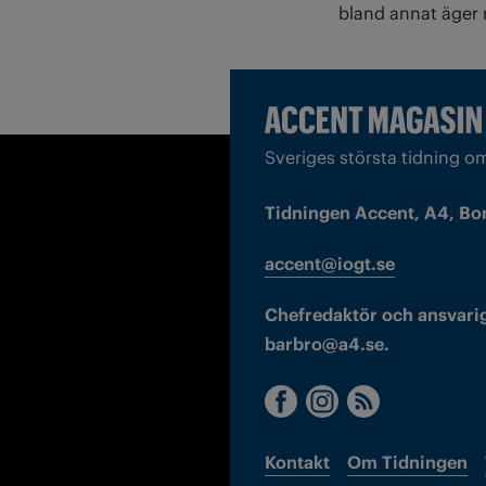
bland annat äger r
Sveriges största tidning o
Tidningen Accent, A4, Bo
accent@iogt.se
Chefredaktör och ansvarig
barbro@a4.se.
Kontakt
Om Tidningen