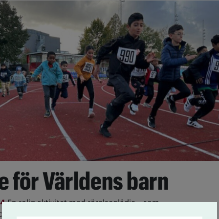
se för Världens barn
24
En rolig aktivitet med rörelseglädje – som
till Världens barn. Det är målet för Junisloppet, som