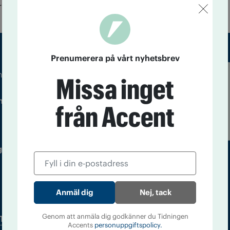
um i Tierp.
Prenumerera på vårt nyhetsbrev
m droger och nykterhet
Missa inget
Läs tidigare
ndegatan 21, 116 33 Stockholm
nummer av
från Accent
Accent
 utgivare: Barbro Janson Lundkvist,
Nej, tack
Genom att anmäla dig godkänner du Tidningen
Tidningsarkiv
In English
Accents
personuppgiftspolicy.