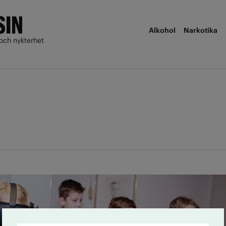
Alkohol
Narkotika
och nykterhet