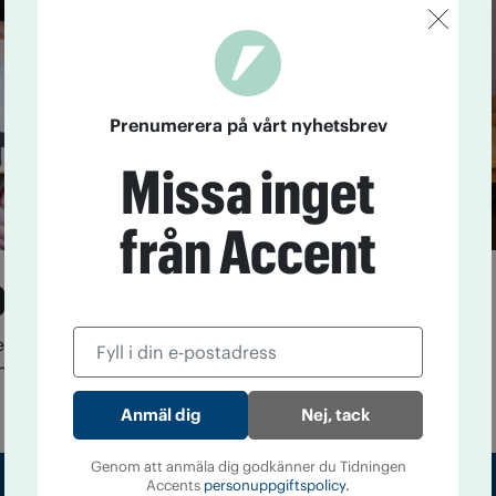
Prenumerera på vårt nyhetsbrev
Missa inget
från Accent
å teknik i Bjursås
eknikklubben i Bjursås vässas deltagarnas kunskaper i
mering till lödning. Både nybörjare och kodningsproffs
Nej, tack
Genom att anmäla dig godkänner du Tidningen
Accents
personuppgiftspolicy.