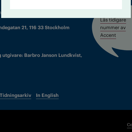
m droger och nykterhet
Läs tidigare
ndegatan 21, 116 33 Stockholm
nummer av
Accent
 utgivare: Barbro Janson Lundkvist,
Tidningsarkiv
In English
Co