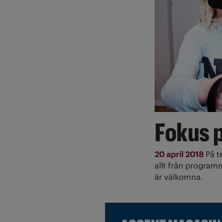
Fokus p
20 april 2018
På t
allt från program
är välkomna.