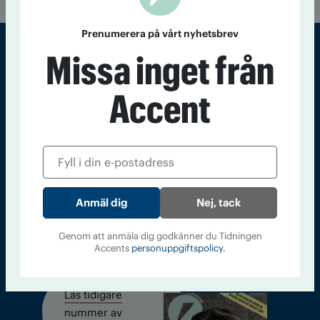
Prenumerera på vårt nyhetsbrev
Missa inget från
Sveriges största tidning om droger och nykterhet
Accent
Tidningen Accent, A4, Bondegatan 21, 116 33 Stockholm
accent@iogt.se
Chefredaktör och ansvarig utgivare: Barbro Janson Lundkvist,
barbro@a4.se.
Nej, tack
Genom att anmäla dig godkänner du Tidningen
Kontakt
Om Tidningen
Tidningsarkiv
In English
Accents
personuppgiftspolicy.
Läs tidigare
nummer av