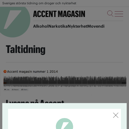
Sveriges största tidning om droger och nykterhet
Alkohol
Narkotika
Nykterhet
Movendi
Taltidning
Lyssna på Accent
14 maj 2014
Nu kan du även lyssna på Accent. Genom
programmet SoundCloud kan du höra nummer 1/2014. Artikel
för artikel.