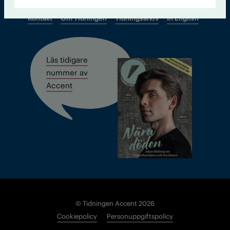
Kontakt
Om Tidningen
Tidningsarkiv
In English
Läs tidigare
nummer av
Accent
© Tidningen Accent 2026
Cookiepolicy
Personuppgiftspolicy