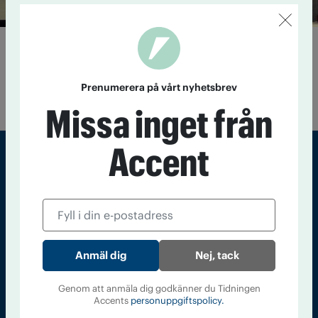
Max två öl i taget på Sweden Rock
8 oktober 2014
Max två öl i taget och hårdare tag mot
berusade. Det är vad länsstyrelsen vill se på Sweden Rock i
Prenumerera på vårt nyhetsbrev
sommar.
Missa inget från
Accent
Sveriges största tidning om droger och nykterhet
Tidningen Accent, A4, Bondegatan 21, 116 33 Stockholm
accent@iogt.se
Nej, tack
Chefredaktör och ansvarig utgivare: Barbro Janson Lundkvist,
barbro@a4.se.
Genom att anmäla dig godkänner du Tidningen
Accents
personuppgiftspolicy.