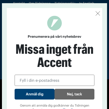
Kontakt
Om Tidningen
Tidningsarkiv
In English
Läs tidigare
nummer av
Accent
Prenumerera på vårt nyhetsbrev
Missa inget från
Accent
© Tidningen Accent 2026
Nej, tack
Cookiepolicy
Personuppgiftspolicy
Genom att anmäla dig godkänner du Tidningen