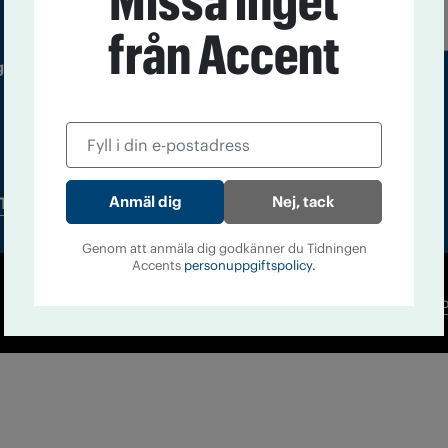
Missa inget
från Accent
 utgivare: Barbro Janson Lundkvist,
Nej, tack
Tidningsarkiv
In English
Genom att anmäla dig godkänner du Tidningen
Accents
personuppgiftspolicy.
Co