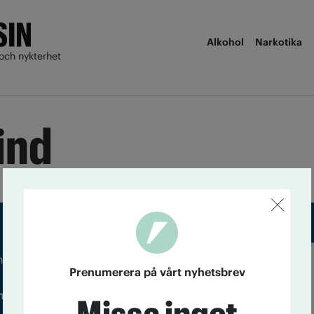
Alkohol
Narkotika
och nykterhet
ind
m droger och nykterhet
Prenumerera på vårt nyhetsbrev
Läs tidigare
ndegatan 21, 116 33 Stockholm
nummer av
Accent