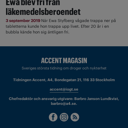
Ewa blev fri från
läkemedelsberoendet
3 september 2019
När Ewa Styfberg vågade trappa ner på
tabletterna kunde hon trappa upp livet. Efter 20 år i en
bubbla kände hon sig äntligen fri.
Sveriges största tidning om droger och nykterhet
Tidningen Accent, A4, Bondegatan 21, 116 33 Stockholm
accent@iogt.se
Chefredaktör och ansvarig utgivare: Barbro Janson Lundkvist,
barbro@a4.se.