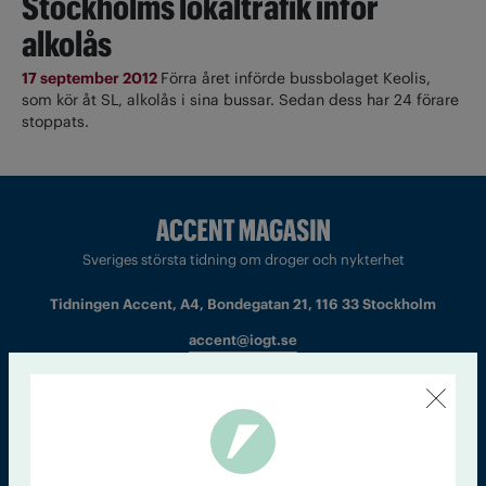
Stockholms lokaltrafik inför
alkolås
17 september 2012
Förra året införde bussbolaget Keolis,
som kör åt SL, alkolås i sina bussar. Sedan dess har 24 förare
stoppats.
Sveriges största tidning om droger och nykterhet
Tidningen Accent, A4, Bondegatan 21, 116 33 Stockholm
accent@iogt.se
Chefredaktör och ansvarig utgivare: Barbro Janson Lundkvist,
barbro@a4.se.