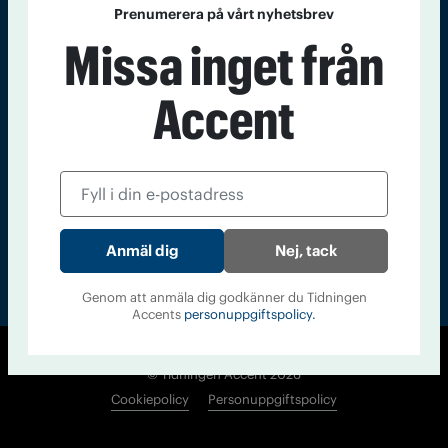
Prenumerera på vårt nyhetsbrev
Kontakt
Om Tidningen
Tidningsarkiv
In English
Missa inget från
Läs tidigare
Accent
nummer av
Accent
Nej, tack
Genom att anmäla dig godkänner du Tidningen
Accents
personuppgiftspolicy.
© Tidningen Accent 2026
Cookiepolicy
Personuppgiftspolicy