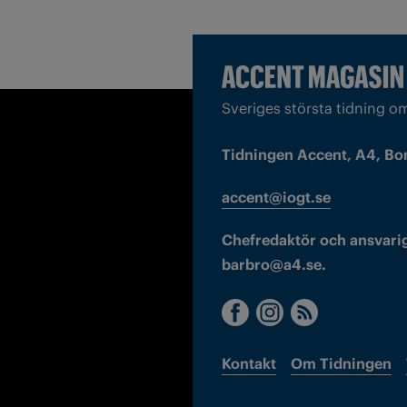
Sveriges största tidning o
Tidningen Accent, A4, Bo
accent@iogt.se
Chefredaktör och ansvarig
barbro@a4.se.
Kontakt
Om Tidningen