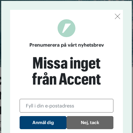
Prenumerera på vårt nyhetsbrev
Missa inget
från Accent
ialtjänstlagen kan
tra beroendevården –
nder kvarstår
unerna ser goda möjligheter att ställa om vården
Nej, tack
beroende, men efterfrågar mer stöd för att lyckas.