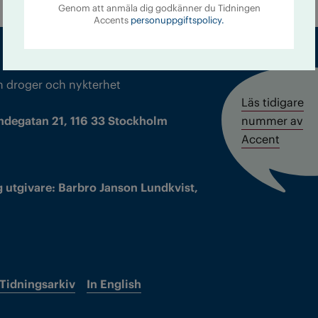
Genom att anmäla dig godkänner du Tidningen
Accents
personuppgiftspolicy.
m droger och nykterhet
Läs tidigare
ndegatan 21, 116 33 Stockholm
nummer av
Accent
 utgivare: Barbro Janson Lundkvist,
Tidningsarkiv
In English