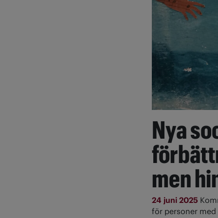
Nya soc
förbät
men hi
24 juni 2025
Komm
för personer med 