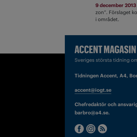
9 december 201
zon”. Förslaget k
i området.
Sveriges största tidning o
Tidningen Accent, A4, Bo
accent@iogt.se
Chefredaktör och ansvarig
barbro@a4.se.