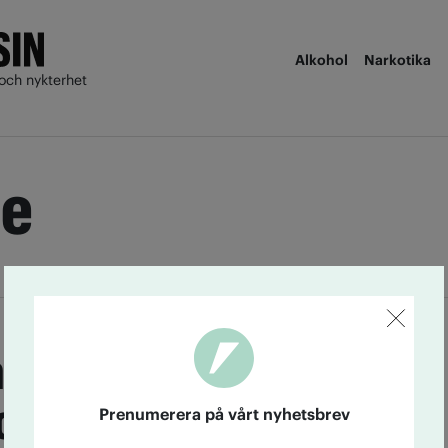
Alkohol
Narkotika
och nykterhet
re
 alkoholfri zon i
ore
Prenumerera på vårt nyhetsbrev