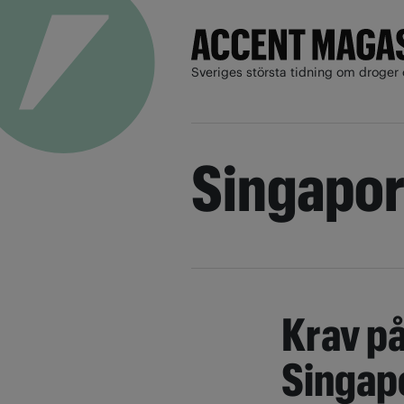
Sveriges största tidning om droger 
Singapo
Krav på
Singap