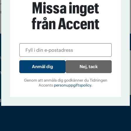
Missa inget
3
”Gör området Little India i Singapore till en alkoholfri
ommer från parlamentariker och stöds av butiksägare
från Accent
m droger och nykterhet
Läs tidigare
Nej, tack
ndegatan 21, 116 33 Stockholm
nummer av
Accent
Genom att anmäla dig godkänner du Tidningen
Accents
personuppgiftspolicy.
 utgivare: Barbro Janson Lundkvist,