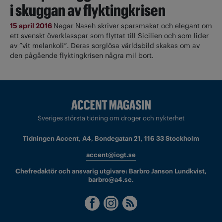
i skuggan av flyktingkrisen
15 april 2016
Negar Naseh skriver sparsmakat och elegant om
ett svenskt överklasspar som flyttat till Sicilien och som lider
av ”vit melankoli”. Deras sorglösa världsbild skakas om av
den pågående flyktingkrisen några mil bort.
Sveriges största tidning om droger och nykterhet
Tidningen Accent, A4, Bondegatan 21, 116 33 Stockholm
accent@iogt.se
Chefredaktör och ansvarig utgivare: Barbro Janson Lundkvist,
barbro@a4.se.