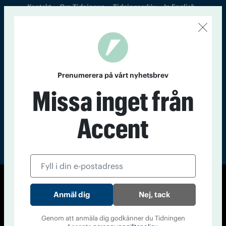
Kontakt
Om Tidningen
Tidningsarkiv
In English
Läs tidigare
nummer av
Accent
Prenumerera på vårt nyhetsbrev
Missa inget från
Accent
© Tidningen Accent 2026
Nej, tack
Cookiepolicy
Personuppgiftspolicy
Genom att anmäla dig godkänner du Tidningen