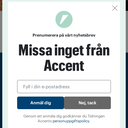
Sametinget antar alkoholpolicy
27 juni 2018
Sametinget tar ett steg mot nykterhet med en
nyantagen alkohol- och drogpolicy. Och regeringen satsar på
Prenumerera på vårt nyhetsbrev
att bygga ett kunskapsnätverk för samisk hälsa.
Missa inget från
Accent
Sveriges största tidning om droger och nykterhet
Tidningen Accent, A4, Bondegatan 21, 116 33 Stockholm
accent@iogt.se
Nej, tack
Chefredaktör och ansvarig utgivare: Barbro Janson Lundkvist,
barbro@a4.se.
Genom att anmäla dig godkänner du Tidningen
Accents
personuppgiftspolicy.