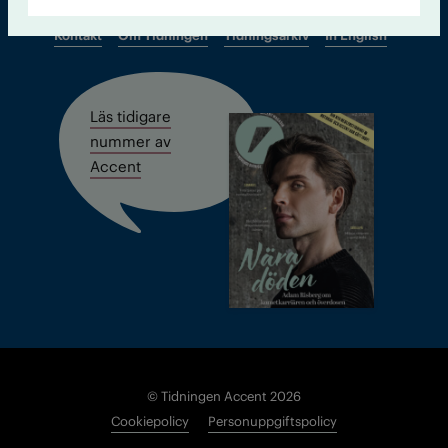
Kontakt
Om Tidningen
Tidningsarkiv
In English
Läs tidigare
nummer av
Accent
© Tidningen Accent 2026
Cookiepolicy
Personuppgiftspolicy