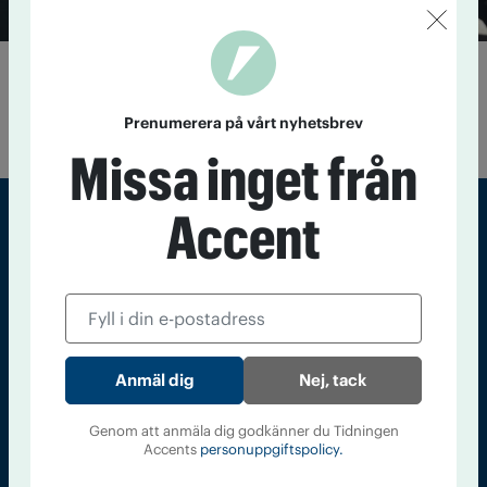
Rolling Stones festar alkoholfritt
1 juli 2014
Rolling Stones besöker Stockholm – och väljer att
Prenumerera på vårt nyhetsbrev
festa utan alkohol.
Missa inget från
Accent
Sveriges största tidning om droger och nykterhet
Tidningen Accent, A4, Bondegatan 21, 116 33 Stockholm
accent@iogt.se
Chefredaktör och ansvarig utgivare: Barbro Janson Lundkvist,
Nej, tack
barbro@a4.se.
Genom att anmäla dig godkänner du Tidningen
Accents
personuppgiftspolicy.