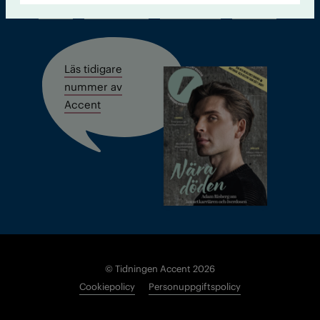
Kontakt
Om Tidningen
Tidningsarkiv
In English
Läs tidigare
nummer av
Accent
© Tidningen Accent 2026
Cookiepolicy
Personuppgiftspolicy