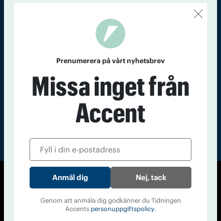
Kontakt
Om Tidningen
Tidningsarkiv
In English
Läs tidigare
nummer av
Prenumerera på vårt nyhetsbrev
Accent
Missa inget från
Accent
Nej, tack
© Tidningen Accent 2026
Cookiepolicy
Personuppgiftspolicy
Genom att anmäla dig godkänner du Tidningen
Accents
personuppgiftspolicy.