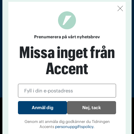
Kontakt
Om Tidningen
Tidningsarkiv
In English
Läs tidigare
nummer av
Prenumerera på vårt nyhetsbrev
Accent
Missa inget från
Accent
Nej, tack
© Tidningen Accent 2026
Cookiepolicy
Personuppgiftspolicy
Genom att anmäla dig godkänner du Tidningen
Accents
personuppgiftspolicy.