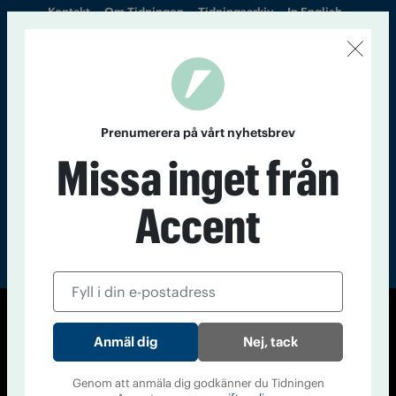
Kontakt
Om Tidningen
Tidningsarkiv
In English
Läs tidigare
nummer av
Accent
Prenumerera på vårt nyhetsbrev
Missa inget från
Accent
© Tidningen Accent 2026
Nej, tack
Cookiepolicy
Personuppgiftspolicy
Genom att anmäla dig godkänner du Tidningen