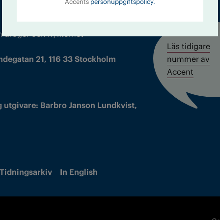
Accents
personuppgiftspolicy.
m droger och nykterhet
Läs tidigare
ndegatan 21, 116 33 Stockholm
nummer av
Accent
 utgivare: Barbro Janson Lundkvist,
Tidningsarkiv
In English