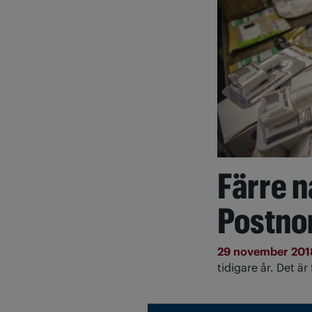
Färre n
Postnor
29 november 20
tidigare år. Det ä