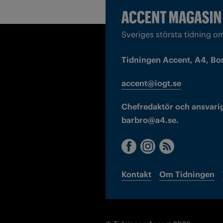
Sveriges största tidning o
Tidningen Accent, A4, Bo
accent@iogt.se
Chefredaktör och ansvarig
barbro@a4.se.
Kontakt
Om Tidningen