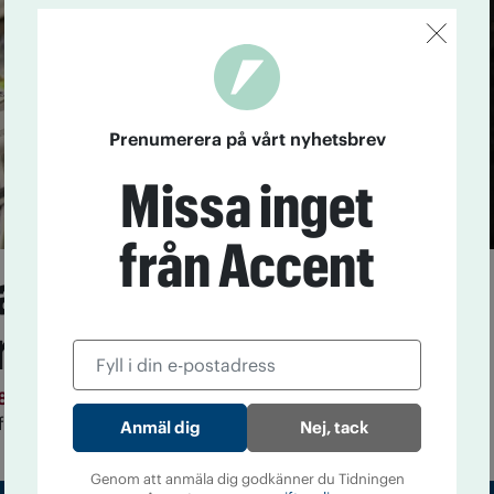
Prenumerera på vårt nyhetsbrev
Missa inget
från Accent
arkotikabeslag när
d flyttar
18
Tullen gör färre beslag av narkotika i år jämfört med
r framförallt i postflödet minskningen skett.
Nej, tack
Genom att anmäla dig godkänner du Tidningen